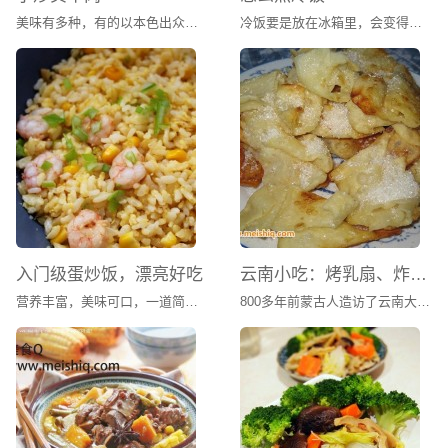
美味有多种，有的以本色出众，有的以搭配见长。油烹时，放入辣椒、水芹、鸡蛋，将辣椒之辛辣、水芹之甘美、鸡蛋之鲜嫩丝丝渗入薄薄的肉片，配成红绿交相辉映之景，宛若行走在凉风之中，胃口大开，尽享香味之浓郁、蒜香之流溢、辛辣之酣畅，这即是令无数湖南人“求之不得，寤寐思服”的小炒黄牛肉了。
冷饭要是放在冰箱里，会变得有点干硬。放在微波炉虽然方便，但是口感不佳，加了水也是一样。我通常的做法是把饭蒸热，水蒸气让冷饭吃起来也一样的香软。
入门级蛋炒饭，漂亮好吃
云南小吃：烤乳扇、炸乳扇
营养丰富，美味可口，一道简单美味的家常菜肴。
800多年前蒙古人造访了云南大理，自此，两个相隔千里的民族朝夕相处几个世纪，逐渐语言相通，饮食趋同，当地白族人自然而然地爱上了蒙古人的传统食品乳扇。他们不仅学会了制作，而且用炸的手法让乳扇获得香酥口感，赋予了这道美食耀眼的别样风情。