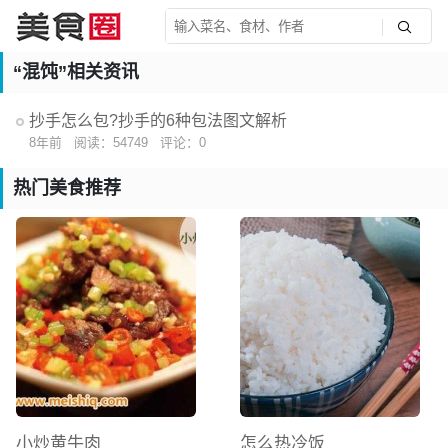
“混饨”相关资讯
抄手怎么包?抄手的6种包法图文解析
8年前
阅读：54749
评论：0
热门美食推荐
小炒黄牛肉
怎么热冷饭