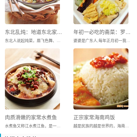
东北乱炖：地道东北家常菜
年初一必吃的斋菜：罗汉斋
东北人说起炖菜，眉飞色舞、如数家珍。四大炖、八大炖、十大炖，说得确凿万分。不过不管多少名堂，其实都是用身边最常见的原料，最简单的办法，烹出最地道的北方口味，炖出最豪爽大度的东北食风。乱炖不同于普通的红烧，要最后多留些汤汁拌饭吃才够美味。炖菜是东北菜肴中最常见最多的一种烹调方式，这大约和东北地处严寒有关，您想啊，大锅的炖菜端上来，冒着腾腾的热气，吃在嘴里暖呼呼的，身上顿时增添了热量，而且大锅炖菜不会很快就凉了，即使吃的时间稍长一点儿，菜仍然温暖有余。
婆婆是广东人,每年正月初一我们全家都是吃罗汉斋菜,而传统罗汉斋用十八种原料做成,意喻对十八罗汉的虔敬.只是现代的人很少真的选用十八种材料烹饪,通常都是选取其中的几样再加上自己喜欢的蔬菜来搭配,必备的一定是有香菇,木耳,豆制品(如腐竹或者油豆腐),大白菜,和粉丝.以前在香港过年时,初一一大早婆婆就开始准备斋菜,当差不多快好时就打电话过来叫我们去婆婆家拜年加吃午饭,斋菜加发菜生菜(取发财,生财的谐音)在做这道菜之前有想过做发菜生菜,结果找了一大圈这里的亚洲超市和唐人铺都没有发菜卖只好做罢.大家在做这道菜时可
肉质滑嫩的家常水煮鱼
正宗家常海南鸡饭
水煮鱼又称江水煮江鱼，是一道居住于巴蜀地区人们发明的一道菜，最早流行于四川地区（包括现重庆市）。
越是民族的越是世界的，海南鸡饭就是这种“世界的”民族佳馔。海南鸡饭中的鸡是白切鸡，肉鲜多汁、爽滑脆嫩；饭是米饭团，鸡汤烹煮，浓郁细腻。它不只是白切鸡和米饭团的简单搭配，更深得中国传统美食文化中的浸润濡染之道，讲究的是火候的把握和食材的契合。正如电影《海南鸡饭》里张艾嘉的母亲角色，传递的是文化的包容和关爱的无边。