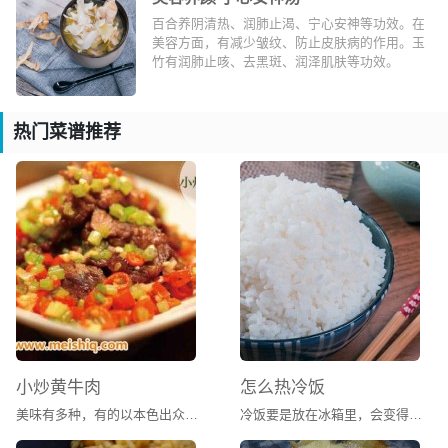
百合养阴清热、润肺止渴、宁心安神等功效。在
美容方面，有减少皱纹、防止皮肤病的作用。玉
竹有润肺止咳、去黑斑、润泽肌肤等功效。
热门菜谱推荐
小炒黄牛肉
怎么热冷饭
美味有多种，有的以本色出众，有的以搭配见长。油烹时，放入辣椒、水芹、鸡蛋，将辣椒之辛辣、水芹之甘美、鸡蛋之鲜嫩丝丝渗入薄薄的肉片，配成红绿交相辉映之景，宛若行走在凉风之中，胃口大开，尽享香味之浓郁、蒜香之流溢、辛辣之酣畅，这即是令无数湖南人“求之不得，寤寐思服”的小炒黄牛肉了。
冷饭要是放在冰箱里，会变得有点干硬。放在微波炉虽然方便，但是口感不佳，加了水也是一样。我通常的做法是把饭蒸热，水蒸气让冷饭吃起来也一样的香软。