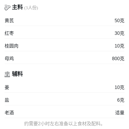
主料

(3人份)
黄芪
50克
红枣
30克
桂圆肉
10克
母鸡
800克
辅料

姜
10克
盐
6克
老酒
适量
约需要2小时左右准备以上食材及配料。