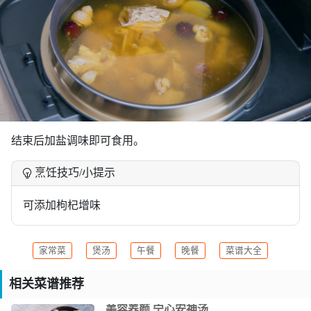
结束后加盐调味即可食用。
 烹饪技巧/小提示
可添加枸杞增味
家常菜
煲汤
午餐
晚餐
菜谱大全
相关菜谱推荐
美容养颜 宁心安神汤