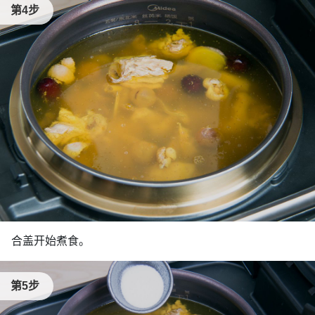
第4步
合盖开始煮食。
第5步