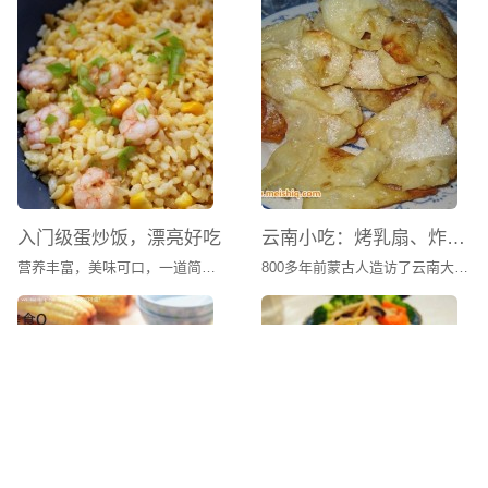
入门级蛋炒饭，漂亮好吃
云南小吃：烤乳扇、炸乳扇
营养丰富，美味可口，一道简单美味的家常菜肴。
800多年前蒙古人造访了云南大理，自此，两个相隔千里的民族朝夕相处几个世纪，逐渐语言相通，饮食趋同，当地白族人自然而然地爱上了蒙古人的传统食品乳扇。他们不仅学会了制作，而且用炸的手法让乳扇获得香酥口感，赋予了这道美食耀眼的别样风情。