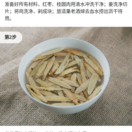
准备好所有材料，红枣、桂圆肉用清水冲洗干净；姜洗净切
片；将鸡洗净，剁成块；放适量老酒焯去血水捞出沥干待
用。
第2步