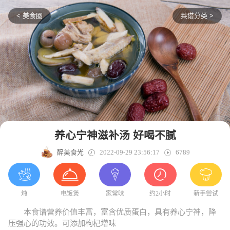
< 美食圈
菜谱分类 >
养心宁神滋补汤 好喝不腻
醉美食光

2022-09-29 23:56:17
 6789
炖
电饭煲
家常味
约2小时
新手尝试
本食谱营养价值丰富，富含优质蛋白，具有养心宁神，降
压强心的功效。可添加枸杞增味