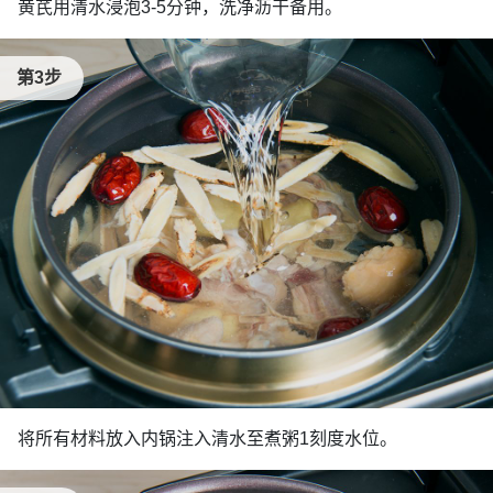
黄芪用清水浸泡3-5分钟，洗净沥干备用。
第3步
将所有材料放入内锅注入清水至煮粥1刻度水位。